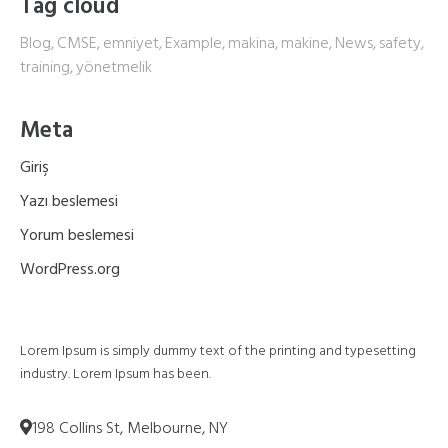
Tag cloud
Blog
CMSE
emniyet
Example
makina
makine
News
safety
training
yönetmelik
Meta
Giriş
Yazı beslemesi
Yorum beslemesi
WordPress.org
Lorem Ipsum is simply dummy text of the printing and typesetting
industry. Lorem Ipsum has been.
198 Collins St, Melbourne, NY